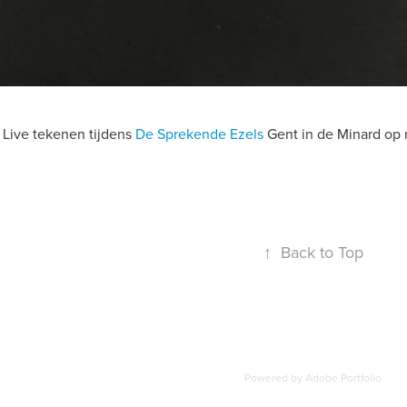
Live tekenen tijdens
De Sprekende Ezels
Gent in de Minard o
↑
Back to Top
Powered by
Adobe Portfolio