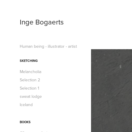
Inge Bogaerts
Human being - illustrator - artist
SKETCHING
Melancholia
Selection 2
Selection 1
sweat lodge
Iceland
BOOKS