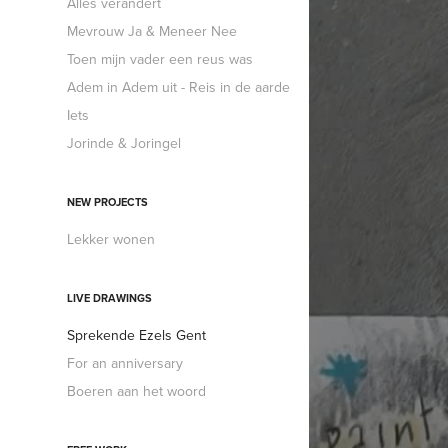
Alles verandert
Mevrouw Ja & Meneer Nee
Toen mijn vader een reus was
Adem in Adem uit - Reis in de aarde
Iets
Jorinde & Joringel
NEW PROJECTS
Lekker wonen
LIVE DRAWINGS
Sprekende Ezels Gent
For an anniversary
Boeren aan het woord