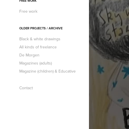
FREE WORK
Free work
OLDER PROJECTS / ARCHIVE
Black & white drawings
All kinds of freelance
De Morgen
Magazines (adults)
Magazine (children) & Educative
Contact